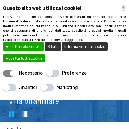
Questo sito web utilizza i cookie!
Utilizziamo i cookie per personalizzare contenuti ed annunci, per fornire
funzionalità dei social media e per analizzare il nostro traffico. Condividiamo
inoltre informazioni sul modo in cui utilizza il nostro sito con i nostri partner
che si occupano di analisi dei dati web, pubblicità e social media, i quali
potrebbero combinarle con altre informazioni che ha fornito loro o che hanno
raccolto dal suo utilizzo dei loro servizi.
Leggi di più
Accetta selezionato
Rifiuta
Informazioni sui cookie
Accetta tutti i cookie
Necessario
Preferenze
+390332481744
Analitici
Marketing
Villa bifamiliare
Località