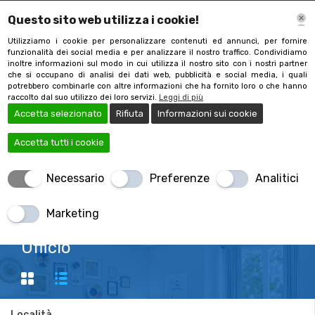
Questo sito web utilizza i cookie!
Utilizziamo i cookie per personalizzare contenuti ed annunci, per fornire
funzionalità dei social media e per analizzare il nostro traffico. Condividiamo
inoltre informazioni sul modo in cui utilizza il nostro sito con i nostri partner
che si occupano di analisi dei dati web, pubblicità e social media, i quali
potrebbero combinarle con altre informazioni che ha fornito loro o che hanno
raccolto dal suo utilizzo dei loro servizi.
Leggi di più
Accetta selezionato
Rifiuta
Informazioni sui cookie
Accetta tutti i cookie
Necessario
Preferenze
Analitici
+390332481744
Marketing
Ufficio
Località