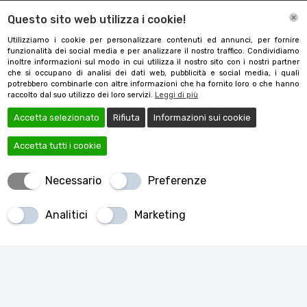
Questo sito web utilizza i cookie!
Utilizziamo i cookie per personalizzare contenuti ed annunci, per fornire
funzionalità dei social media e per analizzare il nostro traffico. Condividiamo
inoltre informazioni sul modo in cui utilizza il nostro sito con i nostri partner
Dea Casa Varese
che si occupano di analisi dei dati web, pubblicità e social media, i quali
potrebbero combinarle con altre informazioni che ha fornito loro o che hanno
raccolto dal suo utilizzo dei loro servizi.
Leggi di più
Home
I miei preferiti
Accetta selezionato
Rifiuta
Informazioni sui cookie
I miei preferiti
Accetta tutti i cookie
Non hai nessun immobile nei preferiti!
Necessario
Preferenze
Analitici
Marketing