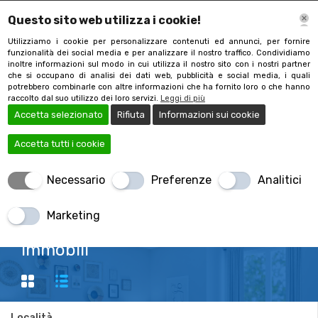
Questo sito web utilizza i cookie!
Utilizziamo i cookie per personalizzare contenuti ed annunci, per fornire
funzionalità dei social media e per analizzare il nostro traffico. Condividiamo
inoltre informazioni sul modo in cui utilizza il nostro sito con i nostri partner
che si occupano di analisi dei dati web, pubblicità e social media, i quali
potrebbero combinarle con altre informazioni che ha fornito loro o che hanno
raccolto dal suo utilizzo dei loro servizi.
Leggi di più
Accetta selezionato
Rifiuta
Informazioni sui cookie
Accetta tutti i cookie
Necessario
Preferenze
Analitici
+390332481744
Marketing
Immobili
Località